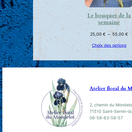
Le bouquet de la
semaine
Pl
25,00
€
–
55,00
€
d
Choix des options
pr
25
à
5
Atelier floral du 
2, chemin du Mondelo
71510 Saint-Sernin-du
06-58-83-58-57