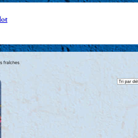
lot
s fraîches
t