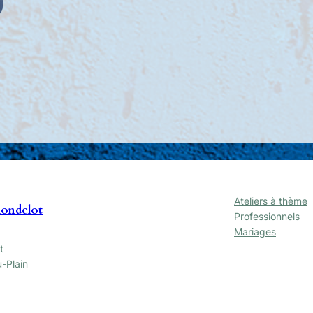
age
e
ix :
,00 €
5,00 €
Ateliers à thème
Mondelot
Professionnels
Mariages
t
-Plain