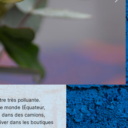
tre très polluante.
 le monde (Équateur,
.) dans des camions,
river dans les boutiques