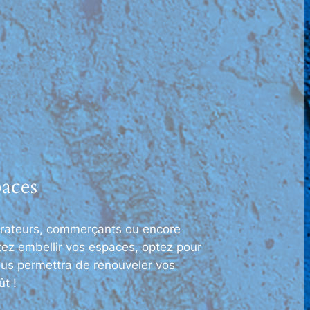
paces
urateurs, commerçants ou encore
tez embellir vos espaces, optez pour
us permettra de renouveler vos
t !