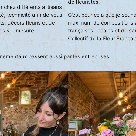
de fleuristes.
r chez différents artisans
ité, technicité afin de vous
C’est pour cela que je souh
s, décors fleuris et de
maximum de compositions a
s sur mesure.
françaises, locales et de s
Collectif de la Fleur Françai
ementaux passent aussi par les entreprises.