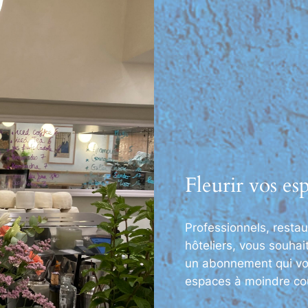
Fleurir vos es
Professionnels, resta
hôteliers, vous souhai
un abonnement qui vo
espaces à moindre coû