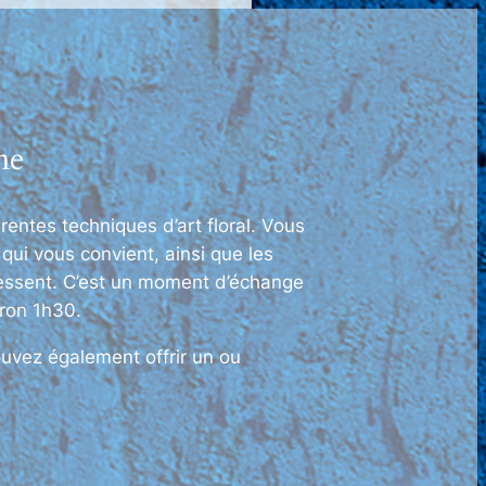
me
entes techniques d’art floral. Vous
 qui vous convient, ainsi que les
essent. C’est un moment d’échange
iron 1h30.
uvez également offrir un ou