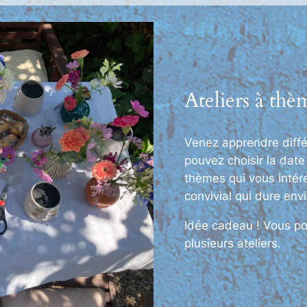
Ateliers à thè
Venez apprendre différ
pouvez choisir la date
thèmes qui vous intér
convivial qui dure env
Idée cadeau ! Vous po
plusieurs ateliers.